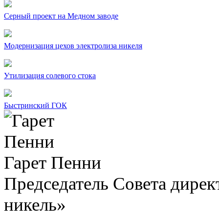
Серный проект на Медном заводе
Модернизация цехов электролиза никеля
Утилизация солевого стока
Быстринский ГОК
Гарет Пенни
Председатель Совета дир
никель»