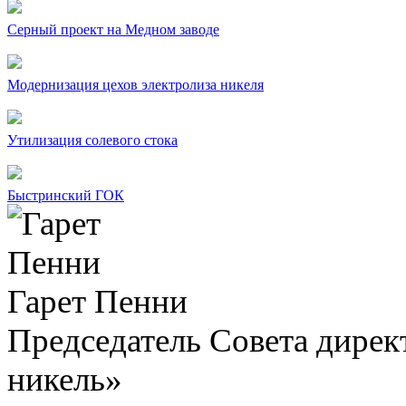
Серный проект на Медном заводе
Модернизация цехов электролиза никеля
Утилизация солевого стока
Быстринский ГОК
Гарет Пенни
Председатель Совета дир
никель»