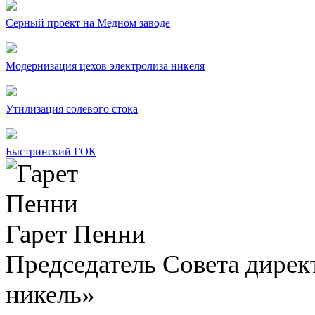
Серный проект на Медном заводе
Модернизация цехов электролиза никеля
Утилизация солевого стока
Быстринский ГОК
Гарет Пенни
Председатель Совета дир
никель»