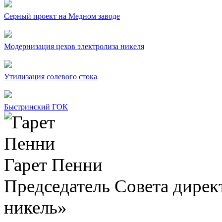
Серный проект на Медном заводе
Модернизация цехов электролиза никеля
Утилизация солевого стока
Быстринский ГОК
Гарет Пенни
Председатель Совета дир
никель»