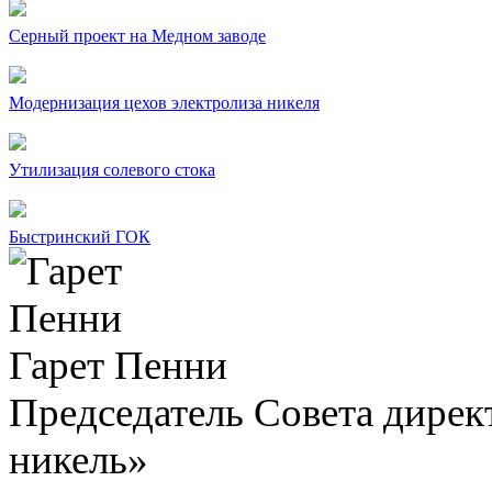
Серный проект на Медном заводе
Модернизация цехов электролиза никеля
Утилизация солевого стока
Быстринский ГОК
Гарет Пенни
Председатель Совета дир
никель»