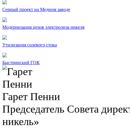
Серный проект на Медном заводе
Модернизация цехов электролиза никеля
Утилизация солевого стока
Быстринский ГОК
Гарет Пенни
Председатель Совета дир
никель»