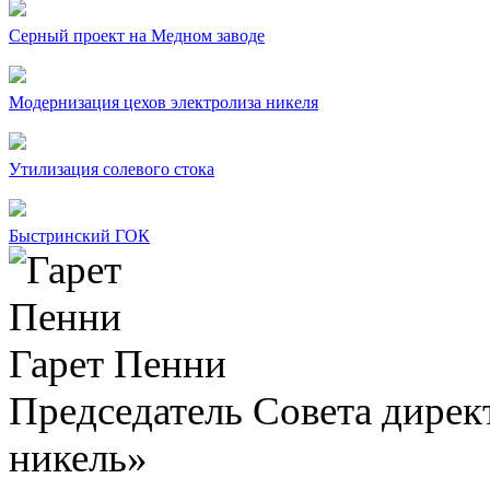
Серный проект на Медном заводе
Модернизация цехов электролиза никеля
Утилизация солевого стока
Быстринский ГОК
Гарет Пенни
Председатель Совета дир
никель»