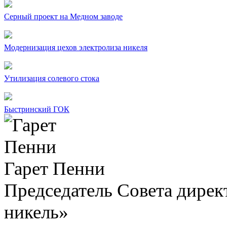
Серный проект на Медном заводе
Модернизация цехов электролиза никеля
Утилизация солевого стока
Быстринский ГОК
Гарет Пенни
Председатель Совета дир
никель»