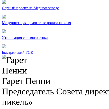
Серный проект на Медном заводе
Модернизация цехов электролиза никеля
Утилизация солевого стока
Быстринский ГОК
Гарет Пенни
Председатель Совета дир
никель»