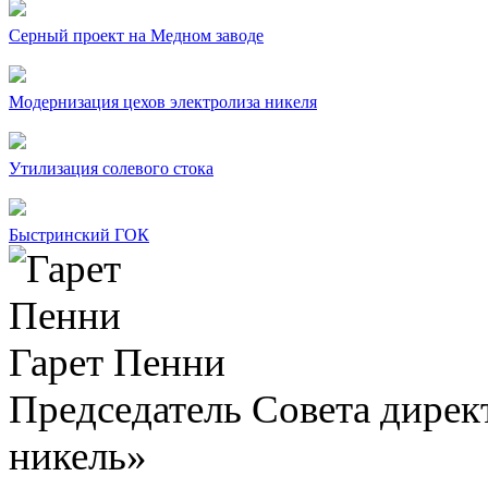
Серный проект на Медном заводе
Модернизация цехов электролиза никеля
Утилизация солевого стока
Быстринский ГОК
Гарет Пенни
Председатель Совета дир
никель»