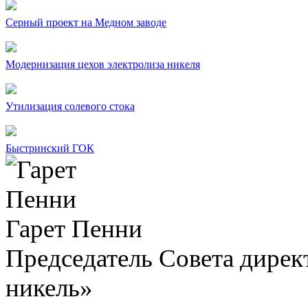
Серный проект на Медном заводе
Модернизация цехов электролиза никеля
Утилизация солевого стока
Быстринский ГОК
Гарет Пенни
Председатель Совета дир
никель»