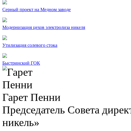
Серный проект на Медном заводе
Модернизация цехов электролиза никеля
Утилизация солевого стока
Быстринский ГОК
Гарет Пенни
Председатель Совета дир
никель»