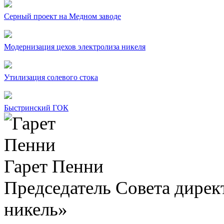
Серный проект на Медном заводе
Модернизация цехов электролиза никеля
Утилизация солевого стока
Быстринский ГОК
Гарет Пенни
Председатель Совета дир
никель»