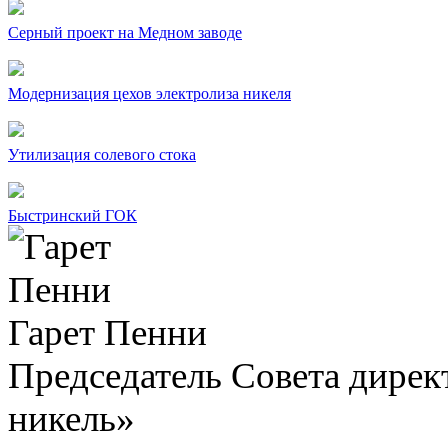
Серный проект на Медном заводе
Модернизация цехов электролиза никеля
Утилизация солевого стока
Быстринский ГОК
Гарет Пенни
Председатель Совета дир
никель»