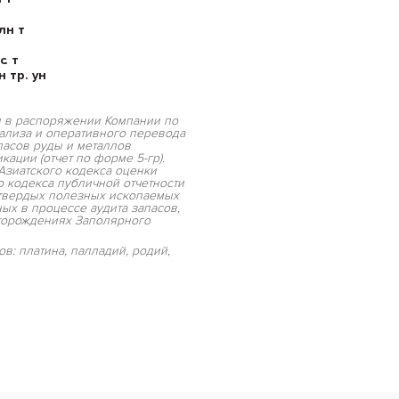
лн т
с
. т
 тр. ун.)
 в распоряжении Компании по
анализа и оперативного перевода
пасов руды и металлов
ации (отчет по форме 5-гр).
Азиатского кодекса оценки
о кодекса публичной отчетности
х твердых полезных ископаемых
ых в процессе аудита запасов,
есторождениях Заполярного
в: платина, палладий, родий,