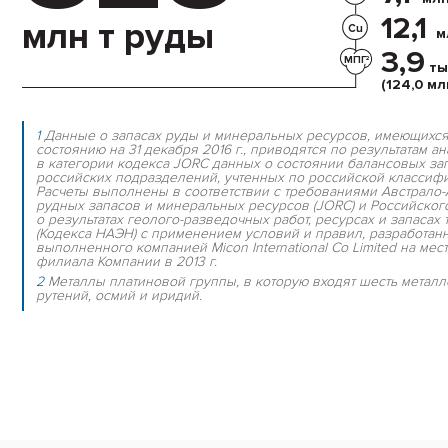
12,1
млн т руды
Cu
м
3,9
МПГ
2
ты
(124,0 млн
1
Данные о запасах руды и минеральных ресурсов, имеющихся
состоянию на 31 декабря 2016 г., приводятся по результатам 
в категории кодекса JORC данных о состоянии балансовых за
российских подразделений, учтенных по российской классифик
Расчеты выполнены в соответствии с требованиями Австрало-
рудных запасов и минеральных ресурсов (JORC) и Российског
о результатах геолого-разведочных работ, ресурсах и запаса
(Кодекса НАЭН) с применением условий и правил, разработанн
выполненного компанией Micon International Co Limited на м
филиала Компании в 2013 г.
2
Металлы платиновой группы, в которую входят шесть металло
рутений, осмий и иридий.