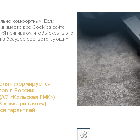
Скачать PDF
EN
ивное
Финансовый
ально комфортным. Если
е
обзор
ринимаете все Cookies сайта
 «Я принимаю», чтобы скрыть это
оив браузер соответствующим
льно-сырьевая база
келя» формируется
ов в России:
(АО «Кольская ГМК»)
К «Быстринское»).
ся гарантией