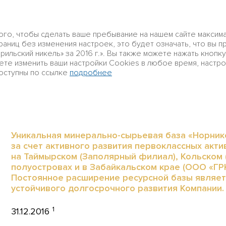
Профиль
Стратегический
Корпорат
ого, чтобы сделать ваше пребывание на нашем сайте максим
Группы
отчет
управлени
аниц без изменения настроек, это будет означать, что вы п
ильский никель» за 2016 г.». Вы также можете нажать кнопку
ете изменить ваши настройки Cookies в любое время, настр
оступны по ссылке
подробнее
Стратегический отчет
Бизнес Группы
Минера
МИНЕРАЛЬНО-СЫРЬЕВАЯ БАЗА
Уникальная минерально-сырьевая база «Норни
за счет активного развития первоклассных актив
на Таймырском (Заполярный филиал), Кольском 
полуостровах и в Забайкальском крае (ООО «ГР
Постоянное расширение ресурсной базы являет
устойчивого долгосрочного развития Компании.
1
31.12.2016