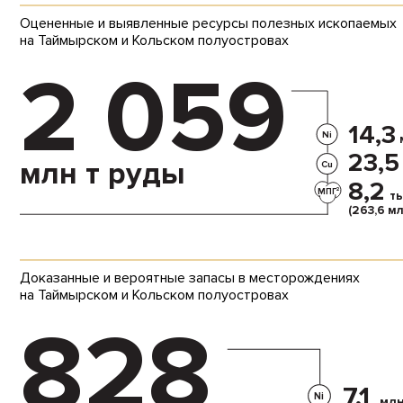
Оцененные и выявленные ресурсы полезных ископаемых
на Таймырском и Кольском полуостровах
2 059
14,3
Ni
23,5
млн т руды
Cu
8,2
МПГ
2
ты
(263,6 мл
Доказанные и вероятные запасы в месторождениях
на Таймырском и Кольском полуостровах
828
7,1
Ni
млн