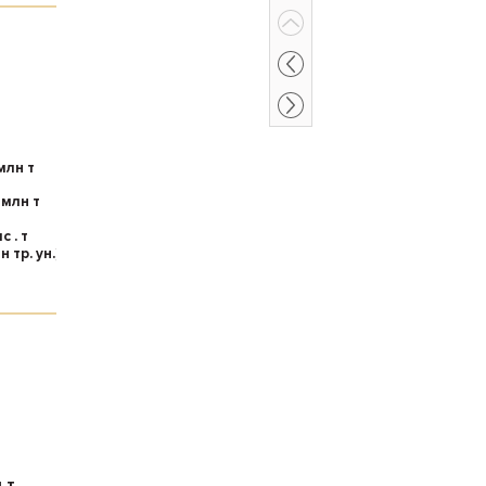
млн т
млн т
с . т
н тр. ун.)
 т