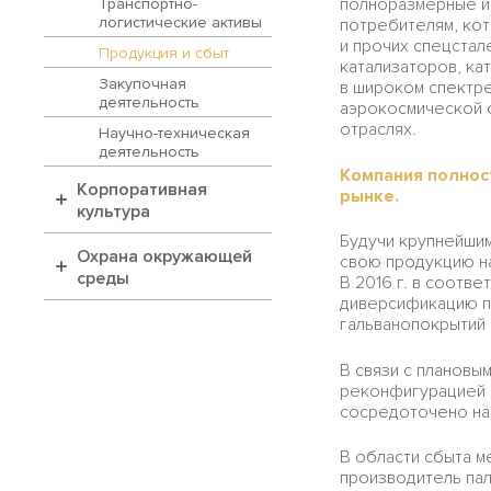
полноразмерные и
Транспортно-
логистические активы
потребителям, ко
и прочих спецстал
Продукция и сбыт
катализаторов, ка
Закупочная
в широком спектре
деятельность
аэрокосмической о
отраслях.
Научно-техническая
деятельность
Компания полнос
Корпоративная
рынке.
культура
Будучи крупнейши
Охрана окружающей
свою продукцию на
среды
В 2016 г. в соотв
диверсификацию пр
гальванопокрытий 
В связи с плановы
реконфигурацией п
сосредоточено на м
В области сбыта м
производитель па