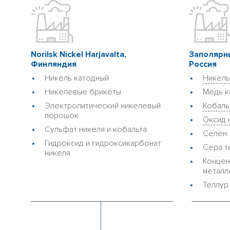
Norilsk Nickel Harjavalta,
Заполярн
Финляндия
Россия
Никель катодный
Никель
Никелевые брикеты
Медь к
Электролитический никелевый
Кобаль
порошок
Оксид 
Сульфат никеля и кобальта
Селен 
Гидроксид и гидроксикарбонат
Сера т
никеля
Концен
металл
Теллур