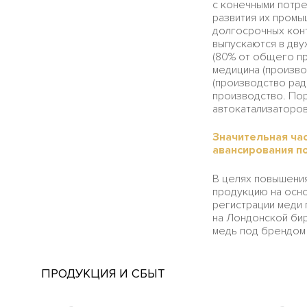
с конечными потре
развития их промы
долгосрочных конт
выпускаются в дву
(80% от общего пр
медицина (произво
(производство рад
производство. Пор
автокатализаторов
Значительная ча
авансирования по
В целях повышения
продукцию на осн
регистрации меди 
на Лондонской бир
медь под брендом
ПРОДУКЦИЯ И СБЫТ