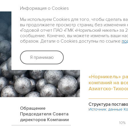
ГОДОВОЙ ОТЧЕТ 2016
Информация о Cookies
Профиль
Мы используем Cookies для того, чтобы сделать в
Группы
вы продолжаете просмотр страниц без изменения на
«Годовой отчет ПАО «ГМК «Норильский никель» за 20
сообщение. Конечно, вы можете изменить ваши на
образом. Детали о Cookies доступны по ссылке
по
Стратегичес
Я принимаю
ПРОДУКЦИЯ
«Норникель» ра
компаний на вс
Азиатско-Тихоо
Структура поставо
Обращение
Источник: данные К
Председателя Совета
директоров Компании
10%