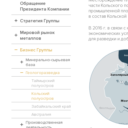
Обращение
части Кольского по
Президента Компании
промышленной пло
в состав Кольской
Стратегия Группы
В 2016 г. в связи
Мировой рынок
экономических усл
металлов
для разведки и до
Бизнес Группы
Бар
Минерально-сырьевая
база
Геологоразведка
Заполярны
Таймырский
1
полуостров
Кольский
полуостров
Мон
Забайкальский край
Финляндия
Австралия
Производственная
деятельность