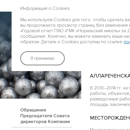
ГОДОВОЙ ОТЧЕТ 2016
Информация о Cookies
Профиль
Мы используем Cookies для того, чтобы сделать в
Группы
вы продолжаете просмотр страниц без изменения на
«Годовой отчет ПАО «ГМК «Норильский никель» за 20
сообщение. Конечно, вы можете изменить ваши на
образом. Детали о Cookies доступны по ссылке
по
Бизнес
Я принимаю
КОЛЬСКИЙ 
АЛЛАРЕЧЕНСК
В 2010–2014 гг. н
работы; объектов,
разведочные работ
площадь закончилс
Обращение
Председателя Совета
МЕСТОРОЖДЕН
директоров Компании
Месторождение пл