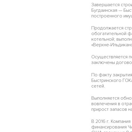
Завершается стро
Бугдаинская — Быс
построенного иму
Продолжается стро
обогатительной фа
котельной; выпол
«Верхне-Ильдиканс
Осуществляется п
заключены договор
По факту закрытия
Быстринского ГОК
сетей.
Выполняется обно
вовлечения в отр
прирост запасов н
В 2016 г. Компани
финансирования Чи