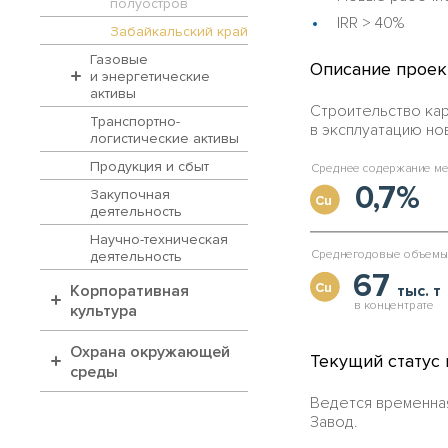
полуостров
IRR > 40%
Забайкальский край
Газовые
Описание проек
и энергетические
активы
Строительство кар
Транспортно-
в эксплуатацию но
логистические активы
Продукция и сбыт
С
р
е
д
н
е
е
с
о
д
е
р
ж
а
н
и
е
м
0,7%
Закупочная
Cu
деятельность
Научно-техническая
С
р
е
д
н
е
г
о
д
о
в
ы
е
о
б
ъ
е
м
ы
деятельность
67
Cu
Корпоративная
тыс. т
в
к
о
н
ц
е
н
т
р
а
т
е
культура
Охрана окружающей
Текущий статус
среды
Ведется временная
Завод.