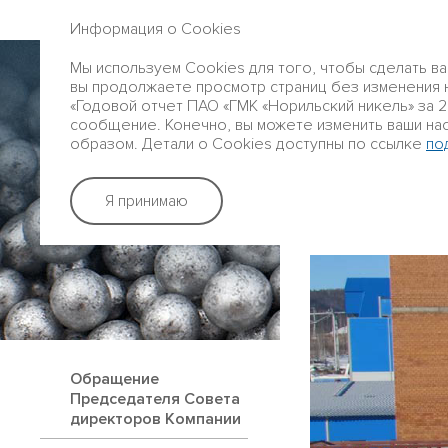
ГОДОВОЙ ОТЧЕТ 2016
Информация о Cookies
Профиль
Мы используем Cookies для того, чтобы сделать в
Группы
вы продолжаете просмотр страниц без изменения на
«Годовой отчет ПАО «ГМК «Норильский никель» за 20
сообщение. Конечно, вы можете изменить ваши на
образом. Детали о Cookies доступны по ссылке
по
Стратегичес
Я принимаю
ЗАБАЙКАЛЬ
Обращение
Председателя Совета
директоров Компании