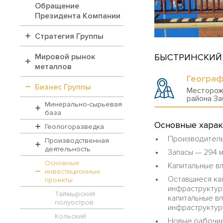
Обращение
Президента Компании
Стратегия Группы
БЫСТРИНСКИЙ
Мировой рынок
металлов
Географ
Бизнес Группы
Месторож
района За
Минерально-сырьевая
база
Основные харак
Геологоразведка
Производительн
Производственная
деятельность
Запасы — 294 м
Основные
Капитальные вл
инвестиционные
Оставшиеся кап
проекты
инфраструктур
Таймырский
капитальные вл
полуостров
инфраструктуру
Кольский
Новые рабочие