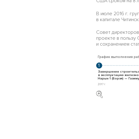
США сроком на 8 л
В июле 2016 г. гр
в капитале Читинс
Совет директоров 
проекте в пользу 
и сохранением ста
График выполнения ра
1
Завершение строительс
в эксплуатацию железно
Нарын 1 (Борзя) — Газим