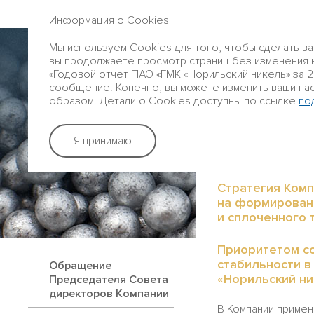
ГОДОВОЙ ОТЧЕТ 2016
Информация о Cookies
Профиль
Мы используем Cookies для того, чтобы сделать в
Группы
вы продолжаете просмотр страниц без изменения на
«Годовой отчет ПАО «ГМК «Норильский никель» за 20
сообщение. Конечно, вы можете изменить ваши на
образом. Детали о Cookies доступны по ссылке
по
Стратегичес
Я принимаю
ПЕРСОНАЛ 
Стратегия Комп
на формирован
и сплоченного 
Приоритетом с
стабильности в
Обращение
«Норильский ни
Председателя Совета
директоров Компании
В Компании примен