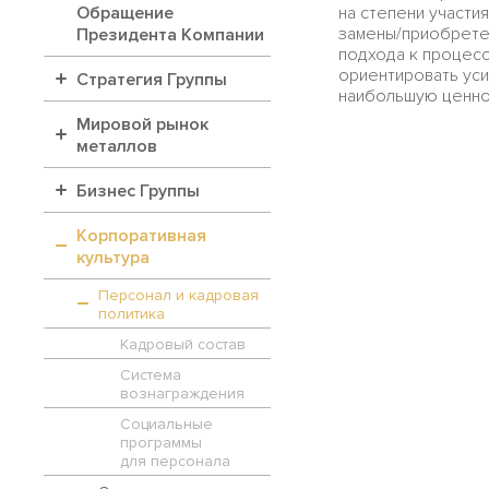
на степени участи
Обращение
замены/приобрете
Президента Компании
подхода к процес
ориентировать уси
Стратегия Группы
наибольшую ценно
Мировой рынок
металлов
Бизнес Группы
Корпоративная
культура
Персонал и кадровая
политика
Кадровый состав
Система
вознаграждения
Социальные
программы
для персонала